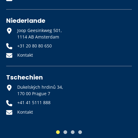
Niederlande
Joop Geesinkweg 501,
1114 AB Amsterdam
+31 20 80 80 650
Kontakt
Tschechien
Dukelských hrdinů 34,
170 00 Prague 7
+41 41 5111 888
Kontakt
1
2
3
4