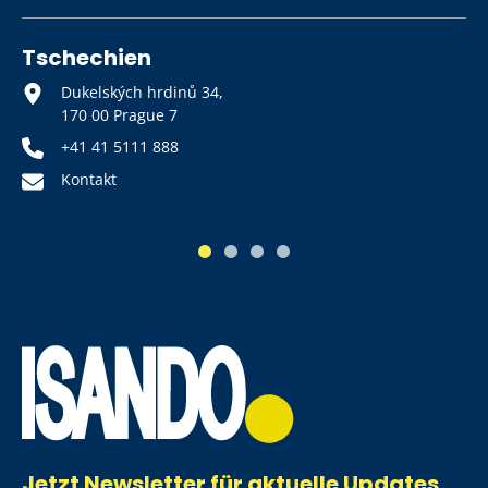
Tschechien
Dukelských hrdinů 34,
170 00 Prague 7
+41 41 5111 888
Kontakt
1
2
3
4
Jetzt Newsletter für aktuelle Updates