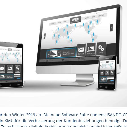
ür den Winter 2019 an. Die neue Software Suite namens ISANDO 
 ein KMU für die Verbesserung der Kundenbeziehungen benötigt. D
iterfassung, digitale Archivierung und vieles mehr) ist es möglic