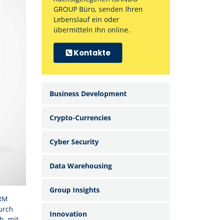
GROUP Büro, senden Ihren
Lebenslauf ein oder
übermitteln Ihn online.
Kontakte
Business Development
Crypto-Currencies
Cyber Security
Data Warehousing
Group Insights
CRM
urch
Innovation
h, mit